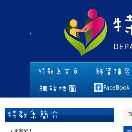
跳
到
主
要
內
容
區
未來新鮮人